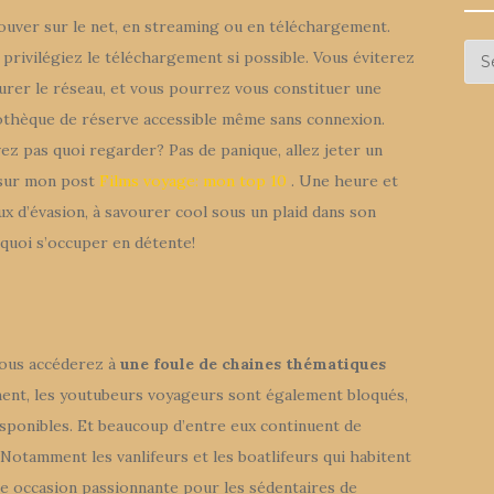
rouver sur le net, en streaming ou en téléchargement.
Arc
privilégiez le téléchargement si possible. Vous éviterez
turer le réseau, et vous pourrez vous constituer une
mothèque de réserve accessible même sans connexion.
ez pas quoi regarder? Pas de panique, allez jeter un
 sur mon post
Films voyage: mon top 10
. Une heure et
x d’évasion, à savourer cool sous un plaid dans son
quoi s’occuper en détente!
 vous accéderez à
une foule de chaines thématiques
ent, les youtubeurs voyageurs sont également bloqués,
disponibles. Et beaucoup d’entre eux continuent de
otamment les vanlifeurs et les boatlifeurs qui habitent
e occasion passionnante pour les sédentaires de