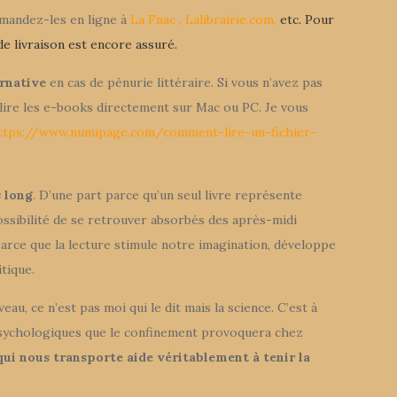
mmandez-les en ligne à
La Fnac
,
Lalibrairie.com
,
etc. Pour
de livraison est encore assuré.
ernative
en cas de pénurie littéraire. Si vous n’avez pas
e lire les e-books directement sur Mac ou PC. Je vous
ttps://www.numipage.com/comment-lire-un-fichier-
s long
. D’une part parce qu’un seul livre représente
possibilité de se retrouver absorbés des après-midi
, parce que la lecture stimule notre imagination, développe
tique.
au, ce n’est pas moi qui le dit mais la science. C’est à
psychologiques que le confinement provoquera chez
qui nous transporte aide véritablement à tenir la