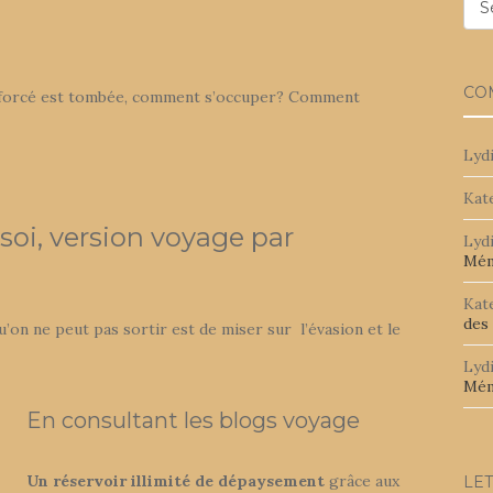
Cat
CO
nforcé est tombée, comment s’occuper? Comment
Lyd
Kat
oi, version voyage par
Lyd
Mém
Kat
des
’on ne peut pas sortir est de miser sur l’évasion et le
Lyd
Mém
En consultant les blogs voyage
Un réservoir illimité de dépaysement
grâce aux
LE