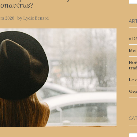
ronavirus?
:
by
rs 2020
Lydie Benard
AR
« Dé
Meil
Noë
trad
Le 
Voya
CA