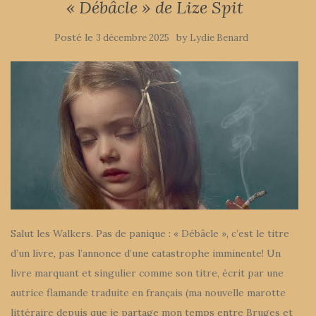
« Débâcle » de Lize Spit
Posté le
by
3 décembre 2025
Lydie Benard
Salut les Walkers. Pas de panique : « Débâcle », c’est le titre
d’un livre, pas l’annonce d’une catastrophe imminente! Un
livre marquant et singulier comme son titre, écrit par une
autrice flamande traduite en français (ma nouvelle marotte
littéraire depuis que je partage mon temps entre Bruges et